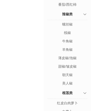
番茄/西红柿
辣椒类
螺丝椒
线椒
牛角椒
羊角椒
薄皮椒/泡椒
甜椒/皱皮椒
朝天椒
美人椒
根茎类
红皮白肉萝卜