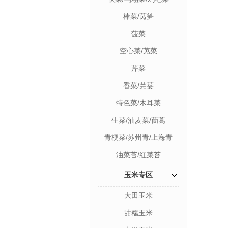
棒菜/莴笋
菠菜
空心菜/苋菜
芹菜
香菜/芫荽
特色菜/木耳菜
生菜/油麦菜/茼蒿
青梗菜/苏州青/上海青
油菜苔/红菜苔
玉米专区
大田玉米
甜糯玉米