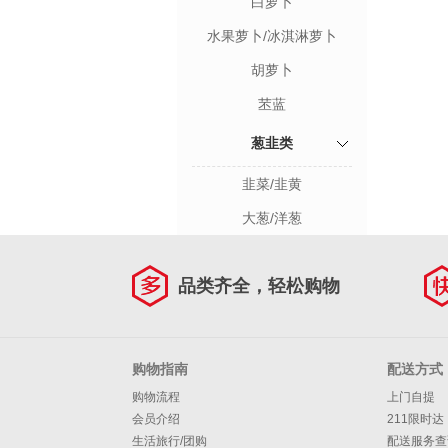
白萝卜
水果萝卜/冰淇淋萝卜
胡萝卜
苤蓝
葱韭类
韭菜/韭黄
大葱/洋葱
品类齐全，轻松购物
购物指南
配送方式
购物流程
上门自提
会员介绍
211限时达
生活旅行/团购
配送服务查