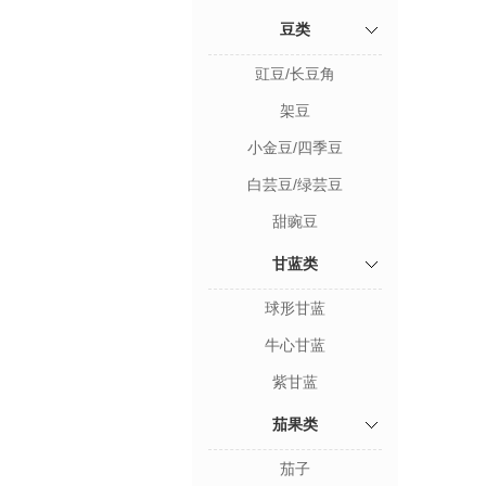
豆类
豇豆/长豆角
架豆
小金豆/四季豆
白芸豆/绿芸豆
甜豌豆
甘蓝类
球形甘蓝
牛心甘蓝
紫甘蓝
茄果类
茄子