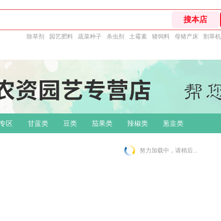
除草剂
园艺肥料
蔬菜种子
杀虫剂
土霉素
猪饲料
母猪产床
割草机
专区
甘蓝类
豆类
茄果类
辣椒类
葱韭类
努力加载中，请稍后...