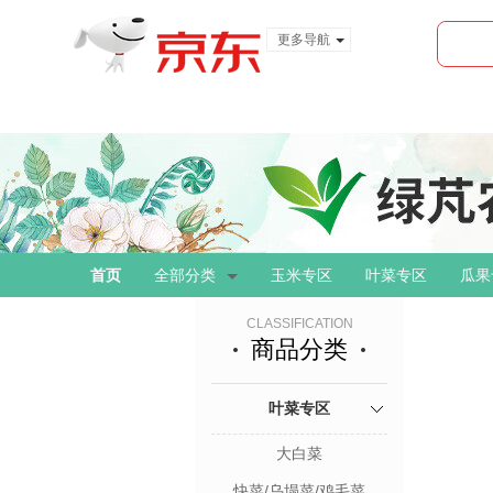
更多导航
服装城
食品
金融
首页
全部分类
玉米专区
叶菜专区
瓜果
CLASSIFICATION
商品分类
叶菜专区
大白菜
快菜/乌塌菜/鸡毛菜