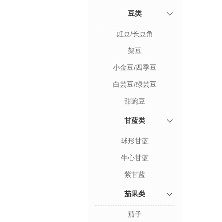
豆类
豇豆/长豆角
架豆
小金豆/四季豆
白芸豆/绿芸豆
甜豌豆
甘蓝类
球形甘蓝
牛心甘蓝
紫甘蓝
茄果类
茄子