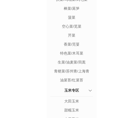
棒菜/莴笋
菠菜
空心菜/苋菜
芹菜
香菜/芫荽
特色菜/木耳菜
生菜/油麦菜/茼蒿
青梗菜/苏州青/上海青
油菜苔/红菜苔
玉米专区
大田玉米
甜糯玉米