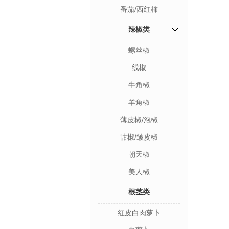
番茄/西红柿
辣椒类
螺丝椒
线椒
牛角椒
羊角椒
薄皮椒/泡椒
甜椒/皱皮椒
朝天椒
美人椒
根茎类
红皮白肉萝卜