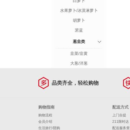
白萝卜
水果萝卜/冰淇淋萝卜
胡萝卜
苤蓝
葱韭类
韭菜/韭黄
大葱/洋葱
品类齐全，轻松购物
购物指南
配送方式
购物流程
上门自提
会员介绍
211限时达
生活旅行/团购
配送服务查