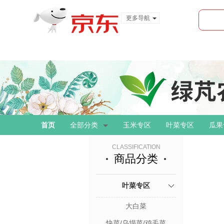
更多导航
服装城
食品
金融
首页
全部分类
玉米专区
叶菜专区
瓜果
CLASSIFICATION
商品分类
叶菜专区
大白菜
快菜/乌塌菜/鸡毛菜