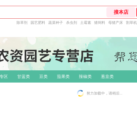
除草剂
园艺肥料
蔬菜种子
杀虫剂
土霉素
猪饲料
母猪产床
割草机
专区
甘蓝类
豆类
茄果类
辣椒类
葱韭类
努力加载中，请稍后...